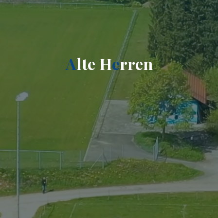
A
l
t
e
H
e
r
r
e
n