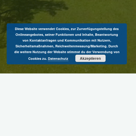
Diese Website verwendet Cookies, zur Zurverfügungstellung des
Onlineangebotes, seiner Funktionen und Inhalte, Beantwortung
von Kontaktanfragen und Kommunikation mit Nutzern,
Sicherheitsmaßnahmen, Reichweitenmessung/Marketing. Durch
die weitere Nutzung der Website stimmst du der Verwendung von
Akzeptieren
Cookies zu.
Datenschutz
Auch für die etwas älteren Fußballbegeisterten ist der TSV
Neufra die richtige Anlaufstelle. In toller Zusammenarbeit mit
dem TSV Gauselfingen ist es uns gelungen, eine AH-
Mannschaft unter dem Namen SGM Gauselfingen/Neufra auf
die Beine zu stellen.
Das AH Training findet immer Donnerstag um 19.30 Uhr auf
dem
Sportplatz „Schachen“
in Neufra oder auf dem